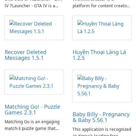
IV 7Launcher - GTA IV is a
platform for content creators
specialized software
designed to monetize their
application designed to
work through built-in brand
optimize the gaming
partnerships and integrated
experience for Grand Theft
tools for content distribution
Auto IV.
and audience engagement.
Recover Deleted
Huyền Thoại Làng Lá
Messages 1.5.1
1.2.5
Matching Go! - Puzzle
Games 2.3.1
Baby Billy - Pregnancy
& Baby 5.56.1
Matching Go is an engaging
match-3 puzzle game that
This application is recognized
invites players to join Chloe
as Korea's leading free