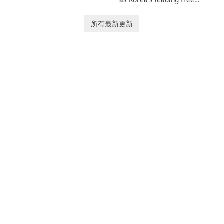
and her charming corgi,
platform for pregnancy and
Ollie, on an adventurous
baby tracking, offering
所有最新更新
journey across diverse
essential healthcare tips and
landscapes.
doctor-approved articles.