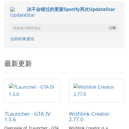
决不会错过的更新Spotify再次UpdateStar
当前时事通讯
最新更新
7Launcher - GTA IV
Wishlink Creator
1.5.6
2.77.0
Overview of 7Launcher - GTA
Wishlink Creator is a